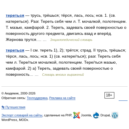
тереться
— трусь, трёшься; тёрся, лась, лось; нсв. 1. (св.
натереться). Разг. Тереть себя чем л. Т. мочалкой, полотенцем.
Т. мазью, камфарой. 2. Тереть, задевать своей поверхностью о
поверхность другого предмета, двигаясь взад и вперёд.
Жернова трутся.… …
Энциклопедический словарь
тереться
— I см. тереть 1), 2); трётся; страд. II трусь, трёшься;
тёрся, лась, лось; нсв. 1) (св. натере/ться); разг. Тереть себя
чем л. Тере/ться мочалкой, полотенцем. Тере/ться мазью,
камфарой. 2) а) Тереть, задевать своей поверхностью о
поверхность… …
Словарь многих выражений
© Академик, 2000-2026
18+
Обратная связь:
Техподдержка
,
Реклама на сайте
👣 Путешествия
Экспорт словарей на сайты
, сделанные на PHP,
Joomla,
Drupal,
WordPress, MODx.