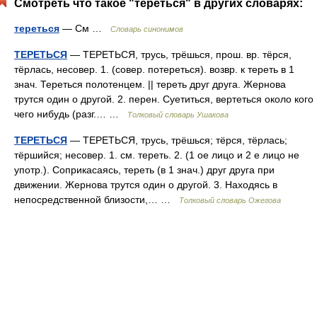
Смотреть что такое "тереться" в других словарях:
тереться
— См …
Словарь синонимов
ТЕРЕТЬСЯ
— ТЕРЕТЬСЯ, трусь, трёшься, прош. вр. тёрся,
тёрлась, несовер. 1. (совер. потереться). возвр. к тереть в 1
знач. Тереться полотенцем. || тереть друг друга. Жернова
трутся один о другой. 2. перен. Суетиться, вертеться около кого
чего нибудь (разг.… …
Толковый словарь Ушакова
ТЕРЕТЬСЯ
— ТЕРЕТЬСЯ, трусь, трёшься; тёрся, тёрлась;
тёршийся; несовер. 1. см. тереть. 2. (1 ое лицо и 2 е лицо не
употр.). Соприкасаясь, тереть (в 1 знач.) друг друга при
движении. Жернова трутся один о другой. 3. Находясь в
непосредственной близости,… …
Толковый словарь Ожегова