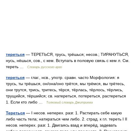
тереться
— ТЕРЕТЬСЯ, трусь, трёшься; несов.; ТИРАНУТЬСЯ,
нусь, нёшься, сов., с кем. Вступать в половую связь с кем л. См.
тереть …
Словарь русского арго
тереться
— глаг., нсв., употр. сравн. часто Морфология: я
трусь, ты трёшься, он/она/оно трётся, мы трёмся, вы трётесь,
они трутся, трись, тритесь, тёрся, тёрлась, тёрлось, тёрлись,
трущийся, тёршийся; св. натереться, потереться, растереться
1. Если кто либо …
Толковый словарь Дмитриева
Тереться
— I несов. неперех. разг. 1. Растирать себе какую
либо часть тела; натираться чем либо. 2. страд. к гл. тереть I II
несов. неперех. разг. 1. Двигаясь взад и вперёд, задевать