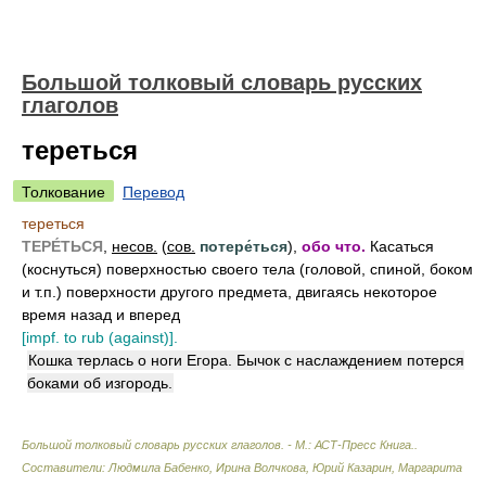
Большой толковый словарь русских
глаголов
тереться
Толкование
Перевод
тереться
ТЕРЕ́ТЬСЯ
,
несов.
(
сов.
потере́ться
),
обо что.
Касаться
(коснуться) поверхностью своего тела (головой, спиной, боком
и т.п.) поверхности другого предмета, двигаясь некоторое
время назад и вперед
[impf. to rub (against)].
Кошка терлась о ноги Егора. Бычок с наслаждением потерся
боками об изгородь.
Большой толковый словарь русских глаголов. - М.: АСТ-Пресс Книга.
.
Составители: Людмила Бабенко, Ирина Волчкова, Юрий Казарин, Маргарита