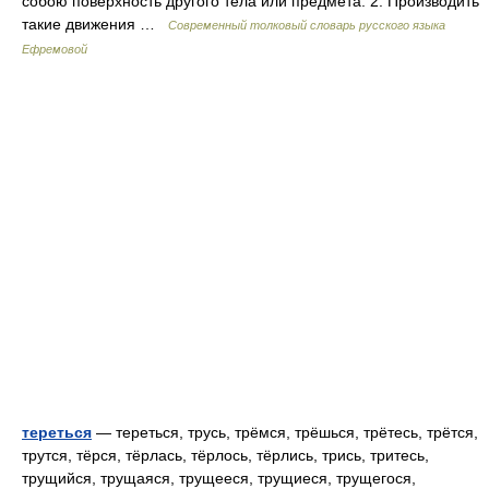
собою поверхность другого тела или предмета. 2. Производить
такие движения …
Современный толковый словарь русского языка
Ефремовой
тереться
— тереться, трусь, трёмся, трёшься, трётесь, трётся,
трутся, тёрся, тёрлась, тёрлось, тёрлись, трись, тритесь,
трущийся, трущаяся, трущееся, трущиеся, трущегося,