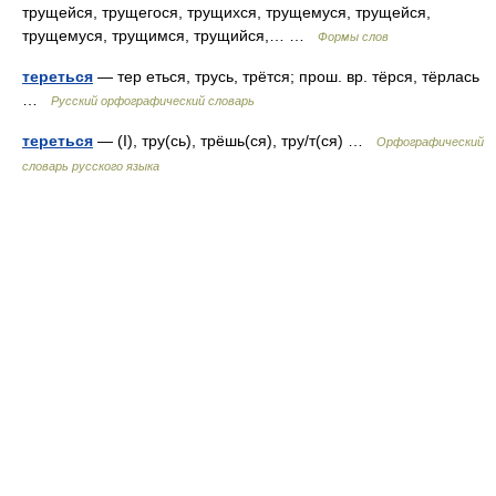
трущейся, трущегося, трущихся, трущемуся, трущейся,
трущемуся, трущимся, трущийся,… …
Формы слов
тереться
— тер еться, трусь, трётся; прош. вр. тёрся, тёрлась
…
Русский орфографический словарь
тереться
— (I), тру(сь), трёшь(ся), тру/т(ся) …
Орфографический
словарь русского языка